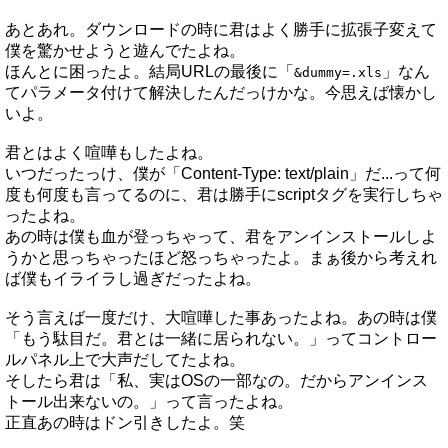
あとあれ。ダウンロードの時に君はよく勝手に拡張子変えて
僕を驚かせようと遊んでたよね。
ほんとに困ったよ。結局URLの最後に「
」なん
&dummy=.xls
てパラメータ付けて解決したんだっけかな。今思えば懐かし
いよ。
君とはよく喧嘩もしたよね。
いつだったっけ、僕が「Content-Type: text/plain」だ...って何
度も何度も言ってるのに、君は勝手にscriptタグを実行しちゃ
ったよね。
あの時は僕も血が登っちゃって、君をアンインストールしよ
うかと思っちゃったほど怒っちゃったよ。まぁ後から考えれ
ば僕もイライラし過ぎだったよね。
そう言えば一度だけ、大喧嘩した事あったよね。あの時は僕
「もう駄目だ。君とは一緒に居られない。」ってコントロー
ルパネル上で大声だしてたよね。
そしたら君は「私、実はOSの一部なの。だからアンインス
トール出来ないの。」って言ったよね。
正直あの時はドン引きしたよ。笑