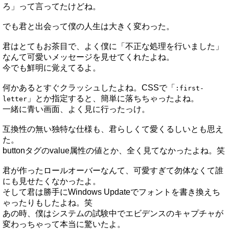
ろ」って言ってたけどね。
でも君と出会って僕の人生は大きく変わった。
君はとてもお茶目で、よく僕に「不正な処理を行いました」
なんて可愛いメッセージを見せてくれたよね。
今でも鮮明に覚えてるよ。
何かあるとすぐクラッシュしたよね。CSSで「
:first-
」とか指定すると、簡単に落ちちゃったよね。
letter
一緒に青い画面、よく見に行ったっけ。
互換性の無い独特な仕様も、君らしくて愛くるしいとも思え
た。
buttonタグのvalue属性の値とか、全く見てなかったよね。笑
君が作ったロールオーバーなんて、可愛すぎて勿体なくて誰
にも見せたくなかったよ。
そして君は勝手にWindows Updateでフォントを書き換えち
ゃったりもしたよね。笑
あの時、僕はシステムの試験中でエビデンスのキャプチャが
変わっちゃって本当に驚いたよ。