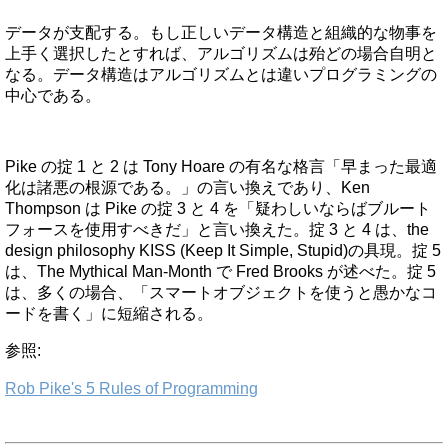
データが支配する。もし正しいデータ構造と組織的な物事を
上手く選択したとすれば、アルゴリズムは殆どの場合自明と
なる。データ構造はアルゴリズムとは違いプログラミングの
中心である。
Pike の掟 1 と 2 は Tony Hoare の有名な格言「早まった最適
化は諸悪の根源である。」の言い換えであり、Ken
Thompson は Pike の掟 3 と 4 を「疑わしいならばブルート
フォースを使用すべきだ」と言い換えた。掟 3 と 4 は、the
design philosophy KISS (Keep It Simple, Stupid)の具現。掟 5
は、The Mythical Man-Month で Fred Brooks が述べた。掟 5
は、多くの場合、「スマートオブジェクトを使うと愚かなコ
ードを書く」に短縮される。
参照:
Rob Pike's 5 Rules of Programming