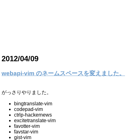
2012/04/09
webapi-vim のネームスペースを変えました。
がっさりやりました。
bingtranslate-vim
codepad-vim
ctrlp-hackernews
excitetranslate-vim
favotter-vim
favstar-vim
gist-vim