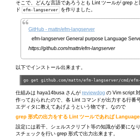
そこで、どんな言語であろうとも Lint ツールが grep 
ド
を作りました。
efm-langserver
GitHub - mattn/efm-langserver
efm-langserver General purpose Language Server 
https://github.com/mattn/efm-langserver
以下でインストール出来ます。
go get github.com/mattn/efm-langserver/cmd/efm
仕組みは haya14busa さんが
reviewdog
の Vim scri
作っておられたので、各 Lint コマンドが出力する行番号、列
エディタに教えてあげようという物です。なので
grep 形式の出力をする Lint ツールであれば Language
設定には若干、シェルスクリプト等の知識が必要になり
スチェックを行い grep 形式で出力出来ます。