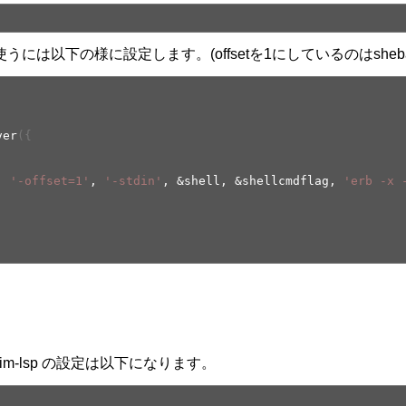
lient) から使うには以下の様に設定します。(offsetを1にしているのはs
ver
(
{
,
'-offset=1'
,
'-stdin'
, &shell, &shellcmdflag,
'erb -x 
vim-lsp の設定は以下になります。