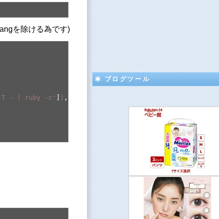
hebangを除ける為です)
ブログツール
-T - | ruby -c'
]
}
,