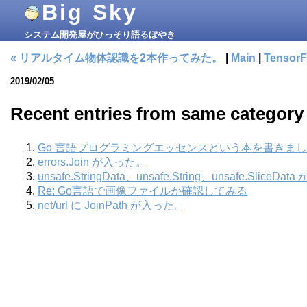
Big Sky
システム開発屋がひっそり語るぼやき
« リアルタイム物体認識を2本作ってみた。
|
Main
|
Tensor
2019/02/05
Recent entries from same category
Go 言語プログラミングエッセンスという本を書きま
errors.Join が入った。
unsafe.StringData、unsafe.String、unsafe.SliceDa
Re: Go言語で画像ファイルか確認してみる
net/url に JoinPath が入った。