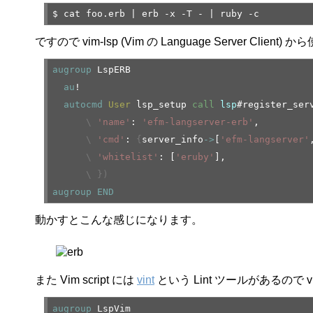
$ cat foo.erb | erb -x -T - | ruby -c
ですので vim-lsp (Vim の Language Server C
augroup
LspERB
au
!
autocmd
User
lsp_setup
call
lsp
#register_ser
\
'name'
:
'efm-langserver-erb'
,
\
'cmd'
:
{
server_info
->
[
'efm-langserver'
\
'whitelist'
: [
'eruby'
],
\
}
)
augroup
END
動かすとこんな感じになります。
また Vim script には
vint
という Lint ツールがあるので 
augroup
LspVim