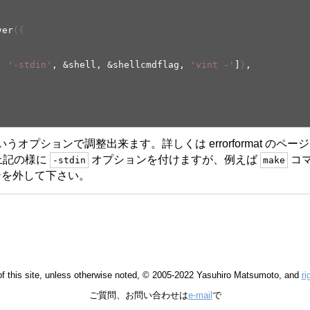
ver
(
{
,
'-stdin'
, &shell, &shellcmdflag,
'vint -'
]
}
,
いうオプションで調整出来ます。詳しくは errorformat のペ
は上記の様に
オプションを付けますが、例えば
コ
-stdin
make
ンを外して下さい。
 of this site, unless otherwise noted, © 2005-2022 Yasuhiro Matsumoto, and
ri
ご質問、お問い合わせは
e-mail
で