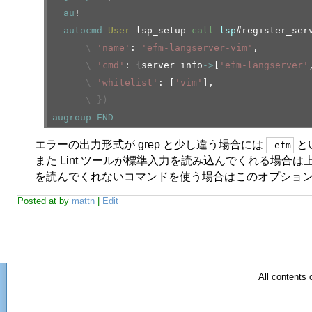
au
!
autocmd
User
lsp_setup
call
lsp
#register_ser
\
'name'
:
'efm-langserver-vim'
,
\
'cmd'
:
{
server_info
->
[
'efm-langserver'
\
'whitelist'
: [
'vim'
],
\
}
)
augroup
END
エラーの出力形式が grep と少し違う場合には
と
-efm
また Lint ツールが標準入力を読み込んでくれる場合
を読んでくれないコマンドを使う場合はこのオプショ
Posted at
by
mattn
|
Edit
All contents