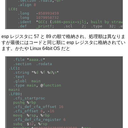
.section
.rdata
,"
dr
"
.align
8
LC0
:
.long
-
858993459
.long
1079958732
.ident
"
GCC
: (
i686
-
posix
-
sjlj
,
built
by
strawbe
.def
_printf
; .scl 2; .type 32; .end
esp レジスタに 57 と 89 の順で格納され、処理順は異なりま
すが最後にはコードと同じ順に esp レジスタに格納されてい
ます。かたや Linux 64bit OS だと
.file
"
aaaa
.c
"
.section
.rodata
.LC1
:
.string
"%
d
%
f
%
d
\
n
"
.text
.globl
main
.type
main
, @
function
main
:
.LFB0
:
.cfi_startproc
pushq
%
rbp
.cfi_def_cfa_offset
16
.cfi_offset
6
, -
16
movq
%
rsp
, %
rbp
.cfi_def_cfa_register
6
subq
$
32
, %
rsp