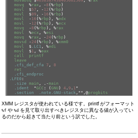
movabsq
$
4638387438405602509
, %
rax
movq
%
rax
, -
8
(%
rbp
)
movl
$
57
, -
12
(%
rbp
)
movl
$
89
, -
16
(%
rbp
)
movl
-
16
(%
rbp
), %
edx
movl
-
12
(%
rbp
), %
ecx
movq
-
8
(%
rbp
), %
rax
movl
%
ecx
, %
esi
movq
%
rax
, -
24
(%
rbp
)
movsd
-
24
(%
rbp
), %
xmm0
movl
$
.LC1
, %
edi
movl
$
1
, %
eax
call
printf
leave
.cfi_def_cfa
7
,
8
ret
.cfi_endproc
.LFE0
:
.size
main
, .-
main
.ident
"
GCC
: (
GNU
)
4
.
9
.
1
"
.section
.note.GNU-stack
,"",@
progbits
XMM レジスタが使われている様です。printf がフォーマット
や
を見て取り出すべきレジスタに異なる値が入ってい
%f
%d
るのだから起きて当たり前という訳でした。