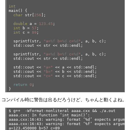
int
main() {
char
str[
256
];
double
a =
123.45
;
int
b =
57
;
int
c =
89
;
sprintf(str,
"a=
%f
b=
%d
c=
%d
"
, a, b, c);
std::cout << str << std::endl;
sprintf(str,
"a=
%d
b=
%f
c=
%d
"
, a, b, c);
std::cout << str << std::endl;
std::cout <<
"a="
<< a << std::endl;
std::cout <<
"b="
<< b << std::endl;
std::cout <<
"c="
<< c << std::endl;
return
0
;
}
コンパイル時に警告は出るだろうけど、ちゃんと動くよね。
$ g++ -Wformat-nonliteral aaaa.cxx && ./a.out
aaaa.cxx: In function ‘int main()’:
aaaa.cxx:16:43: warning: format ‘%d’ expects argumen
aaaa.cxx:16:43: warning: format ‘%f’ expects argumen
a=123.450000 b=57 c=89