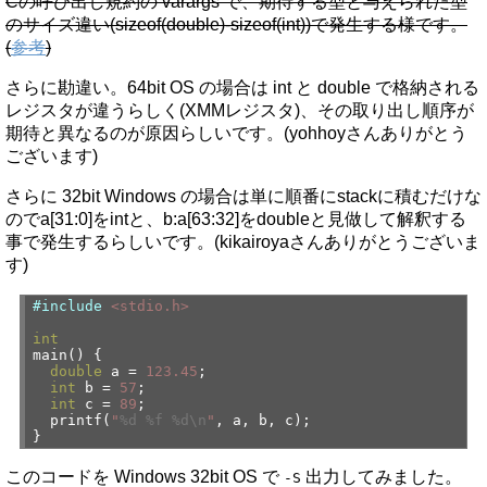
Cの呼び出し規約の varargs で、期待する型と与えられた型
のサイズ違い(sizeof(double)-sizeof(int))で発生する様です。
(
参考
)
さらに勘違い。64bit OS の場合は int と double で格納される
レジスタが違うらしく(XMMレジスタ)、その取り出し順序が
期待と異なるのが原因らしいです。(yohhoyさんありがとう
ございます)
さらに 32bit Windows の場合は単に順番にstackに積むだけな
のでa[31:0]をintと、b:a[63:32]をdoubleと見做して解釈する
事で発生するらしいです。(kikairoyaさんありがとうございま
す)
#include
<stdio.h>
int
main() {
double
a =
123.45
;
int
b =
57
;
int
c =
89
;
printf(
"
%d
%f
%d
\n
"
, a, b, c);
}
このコードを Windows 32bit OS で
出力してみました。
-S