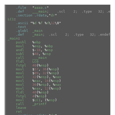
.file
"
aaaa
.c
"
.def
___main
; .scl 2; .type 32; .end
.section
.rdata
,"
dr
"
LC1
:
.ascii
"%
d
%
f
%
d
\
12
\0"
.text
.globl
_main
.def
_main
; .scl 2; .type 32; .endef
_main
:
pushl
%
ebp
movl
%
esp
, %
ebp
andl
$-
16
, %
esp
subl
$
48
, %
esp
call
___main
fldl
LC0
fstpl
40
(%
esp
)
movl
$
57
,
36
(%
esp
)
movl
$
89
,
32
(%
esp
)
movl
32
(%
esp
), %
eax
movl
%
eax
,
16
(%
esp
)
movl
36
(%
esp
), %
eax
movl
%
eax
,
12
(%
esp
)
fldl
40
(%
esp
)
fstpl
4
(%
esp
)
movl
$
LC1
, (%
esp
)
call
_printf
leave
ret